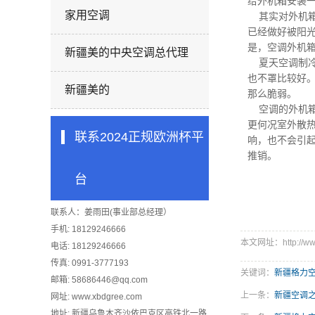
给外机箱安装
家用空调
其实对外机箱
已经做好被阳
是，空调外机
新疆美的中央空调总代理
夏天空调制冷
也不罩比较好
新疆美的
那么脆弱。
空调的外机箱
更何况室外散
联系2024正规欧洲杯平
响，也不会引
推销。
台
联系人：姜雨田(事业部总经理）
手机: 18129246666
本文网址：http://www
电话: 18129246666
传真: 0991-3777193
关键词：
新疆格力
邮箱:
58686446@qq.com
上一条：
新疆空调
网址: www.xbdgree.com
地址: 新疆乌鲁木齐沙依巴克区高铁北一路