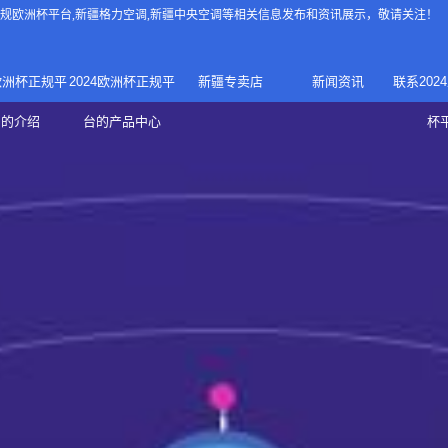
4正规欧洲杯平台
,新疆格力空调,新疆中央空调等相关信息发布和资讯展示，敬请关注！
4欧洲杯正规平
2024欧洲杯正规平
新疆专卖店
新闻资讯
联系202
024正规欧洲
家庭中央空调
台的介绍
台的产品中心
杯
疆专卖店
杯平台
商用中央空调
家用空调
新疆美的中央空调
新疆美的
总代理