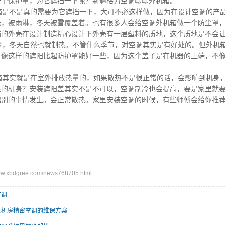
一个保护罩，为它遮挡一下呢？新疆格力空调聊聊外机箱。
是不是真的需要为它遮挡一下，大可不必这样做，因为在设计空调的产品
光，被雨淋，冬天被雪覆盖着。也有很多人会给空调外机箱做一个防尘罩
箱的外壳在设计制造精心设计下外壳有一层塑料的质地，这个质地是不会
，冬天自然也就制热。不管什么季节，对空调其实是有好处的。但外机箱
。像这样的遮阳比起防护罩能好一些，因为这个盖子是在机器的上端，不
其实就是在室外排放热量的，如果散热不是很正常的话，会影响到机身，
热的机身？安装遮阳盖其实不是不可以，空调制冷也会提高，要是家里就
起别的事情发生。会正常散热。家里安装空调的时候，有些师傅会给你推
.xbdgree.com/news768705.html
空调
,
之机房精密空调的维保方案