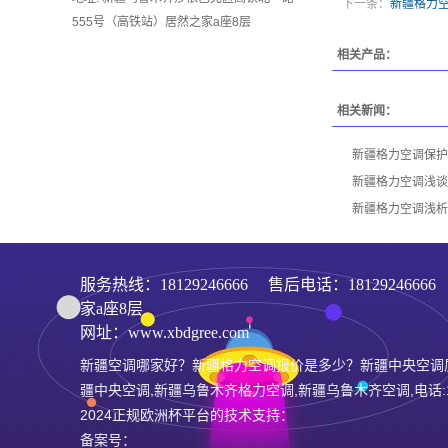
下一条：
新疆格力
555号（高铁站）居然之家a座8层
相关产品：
相关新闻：
新疆格力空调保护
新疆格力空调浅谈
新疆格力空调浅析
服务热线：
18129246666
售后电话：181292466
家a座8层
网址：www.xbdgree.com
新疆空调哪家好？新疆格力空调报价是多少？新疆中央空调
疆中央空调,新疆乌鲁木齐格力空调,新疆乌鲁木齐空调,电话:181
2024正规欧洲杯平台的技术支持：
备案号：