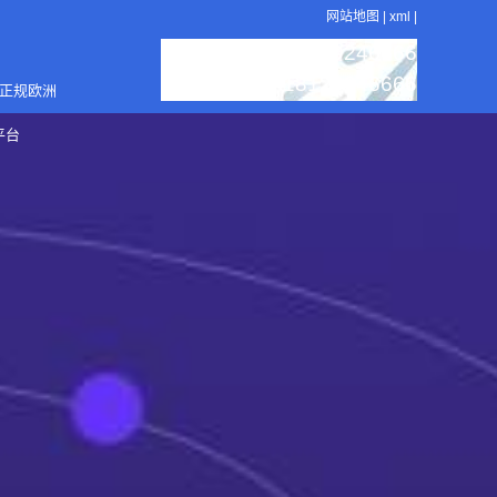
网站地图
|
xml
|
：18129246666
服务热线
：18129246666
销售电话
4正规欧洲
平台