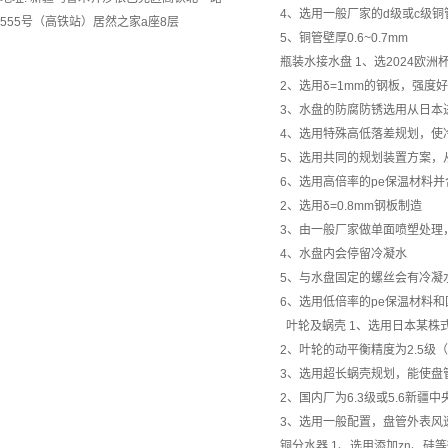
4、选用一般厂家的d级或c级铜
555号（高铁站）居然之家a座8层
5、铜管壁厚0.6~0.7mm
瓶装水接水盘
1、选
2024欧洲
2、选用δ=1mm的钢板，强度好
3、水盘的防腐防锈选用从日本
4、选用特殊高低落差规划，使
5、选用共同的规划装置方案，
6、选用高倍率的pe保温材料
2、选用δ=0.8mm钢板制造
3、由一般厂家做单面喷塑处理
4、水盘内会停留冷凝水
5、与水盘固定的螺丝会有冷凝
6、选用低倍率的pe保温材料
叶轮及蜗壳
1、选用日本某株
2、叶轮的动平衡精度为2.5级（g
3、选用超长蜗壳规划，能使盘
2、国内厂为6.3级或5.6
新疆中
3、选用一般配置，盘管外表风
铜分水器
1、选用添加zn、