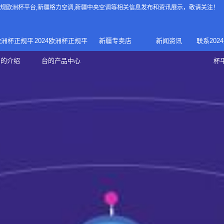
4正规欧洲杯平台
,新疆格力空调,新疆中央空调等相关信息发布和资讯展示，敬请关注！
4欧洲杯正规平
2024欧洲杯正规平
新疆专卖店
新闻资讯
联系202
024正规欧洲
家庭中央空调
台的介绍
台的产品中心
杯
疆专卖店
杯平台
商用中央空调
家用空调
新疆美的中央空调
新疆美的
总代理