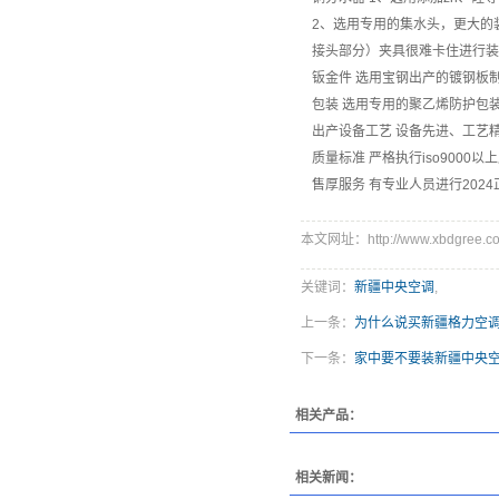
2、选用专用的集水头，更大的
接头部分）夹具很难卡住进行装
钣金件
选用宝钢出产的镀钢板
包装
选用专用的聚乙烯防护包
出产设备工艺
设备先进、工艺
质量标准
严格执行iso9000
售厚服务
有专业人员进行202
本文网址：http://www.xbdgree.co
关键词：
新疆中央空调
,
上一条：
为什么说买新疆格力空调
下一条：
家中要不要装新疆中央
相关产品：
相关新闻：