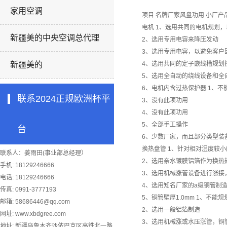
家用空调
项目
名牌厂家风盘功用
小厂产
电机
1、选用共同的电机规划
新疆美的中央空调总代理
2、选用专用电容来降压发动
3、选用专用电容，以避免客户
新疆美的
4、选用共同的定子嵌线槽规划
5、选用全自动的绕线设备和全
6、电机内含过热保护器
1、不
联系2024正规欧洲杯平
3、没有此项功用
4、没有此项功用
5、全部手工操作
台
6、少数厂家，而且部分类型装
换热盘管
1、针对相对湿度较小
联系人：姜雨田(事业部总经理）
2、选用亲水镀膜铝箔作为换热
手机: 18129246666
3、选用机械涨管设备进行涨接
电话: 18129246666
4、选用知名厂家的a级铜管制
传真: 0991-3777193
5、铜管壁厚1.0mm
1、不能规
邮箱:
58686446@qq.com
2、选用一般铝箔制造
网址: www.xbdgree.com
3、选用机械涨或水压涨管，铜
地址: 新疆乌鲁木齐沙依巴克区高铁北一路