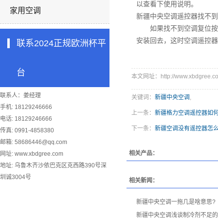
以查看下使用说明。
家用空调
新疆中央空调遥控器找不到
如果找不到空调复位按键
安装回去，这时空调遥控器
联系2024正规欧洲杯平
台
本文网址：http://www.xbdgree.co
联系人：姜经理
关键词：
新疆中央空调
,
手机: 18129246666
上一条：
新疆格力空调遥控器如
电话: 18129246666
下一条：
新疆空调没有遥控器怎
传真: 0991-4858380
邮箱:
58686446@qq.com
相关产品：
网址: www.xbdgree.com
地址: 乌鲁木齐沙依巴克区克西路390号深
圳诚3004号
相关新闻：
新疆中央空调一拖几是啥意思?
新疆中央空调浅谈制冷剂不足的