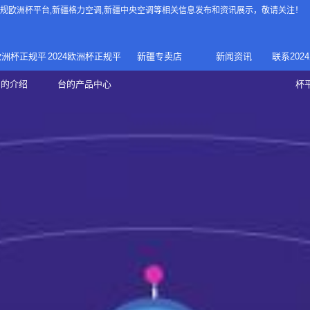
4正规欧洲杯平台
,新疆格力空调,新疆中央空调等相关信息发布和资讯展示，敬请关注！
4欧洲杯正规平
2024欧洲杯正规平
新疆专卖店
新闻资讯
联系202
024正规欧洲
家庭中央空调
台的介绍
台的产品中心
杯
疆专卖店
杯平台
商用中央空调
家用空调