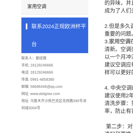
的异味，并
家用空调
成为了人们
2.但是多久
联系2024正规欧洲杯平
重要的问题
3.
家用空调
台
清新。空调
以一个月冲
联系人：姜经理
建议空调应
手机: 18129246666
样可以更好
电话: 18129246666
传真: 0991-4858380
邮箱:
58686446@qq.com
4. 中央
网址: www.xbdgree.com
建议使用2
地址: 乌鲁木齐沙依巴克区克西路390号深
清洗步骤：
圳诚3004号
率，防止有
第二步：对