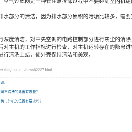
，空气过滤网是一种长
注意拆卸过程中不要碰到室内机组
排水部分的清洁，因为排水部分累积的污垢比较多，需要
行深度清洁，对中央空调的电路控制部分进行灰尘的清除
后对主机的工作指标进行检查，对主机运转存在的隐患进
进行清洗上蜡，使外壳保持清洁和美观。
.xbdgree.com/news82227.html
空调
,
空调不清洗的危害有哪些？
内机与外机的位置有要求吗？