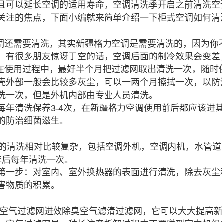
且可以延长空调的适用寿命，空调清洗
季开启之前清洗空
关注的焦点，下面小编就来简单介绍一下柜式空调如何清
调还需要清洗，其实
新疆格力
空调是需要清洗的，因为你
。有很多朋友惊讶于空
的话，空调后面的制冷效果会变差
在使用过程中，最好半个月把过滤网取出清洗一次，随时
壳外部一般会比较多灰尘，可以一两个月擦拭一次，以防
洗一次，但是外机内部由专业人员清洗。
每年清洗保养3-4次，在
新疆格力
空调使用前后都应该进
的防治细菌滋生。
空调的清洗相对比较复杂，包括空调外机，空调内机，水管
年后每年清洗一次。
第一步：对室内、室外换热器的表面进行清洗，除去灰尘
害物质的积累。
空气过滤网进效除臭空气滤清过滤网，它可以大大提高