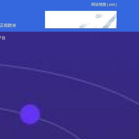
网站地图
|
xml
|
：18129246666
服务热线
：18129246666
销售电话
4正规欧洲
平台