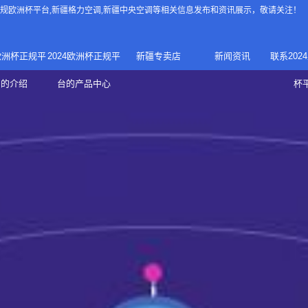
4正规欧洲杯平台
,新疆格力空调,新疆中央空调等相关信息发布和资讯展示，敬请关注！
4欧洲杯正规平
2024欧洲杯正规平
新疆专卖店
新闻资讯
联系202
024正规欧洲
家庭中央空调
台的介绍
台的产品中心
杯
疆专卖店
杯平台
商用中央空调
家用空调
新疆美的中央空调
新疆美的
总代理