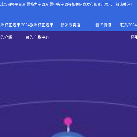
4正规欧洲杯平台
,新疆格力空调,新疆中央空调等相关信息发布和资讯展示，敬请关注！
4欧洲杯正规平
2024欧洲杯正规平
新疆专卖店
新闻资讯
联系202
024正规欧洲
家庭中央空调
台的介绍
台的产品中心
杯
疆专卖店
杯平台
商用中央空调
家用空调