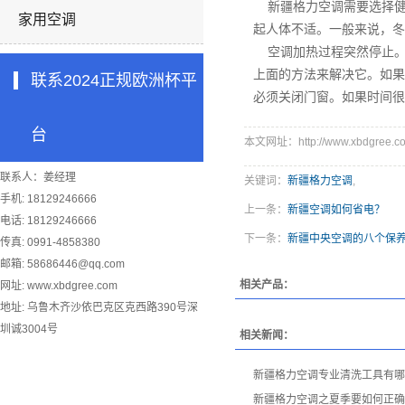
新疆格力空调需要选择健
家用空调
起人体不适。一般来说，冬
空调加热过程突然停止。
上面的方法来解决它。如果
联系2024正规欧洲杯平
必须关闭门窗。如果时间很
台
本文网址：http://www.xbdgree.co
联系人：姜经理
关键词：
新疆格力空调
,
手机: 18129246666
上一条：
新疆空调如何省电？
电话: 18129246666
下一条：
新疆中央空调的八个保
传真: 0991-4858380
邮箱:
58686446@qq.com
相关产品：
网址: www.xbdgree.com
地址: 乌鲁木齐沙依巴克区克西路390号深
圳诚3004号
相关新闻：
新疆格力空调专业清洗工具有哪
新疆格力空调之夏季要如何正确