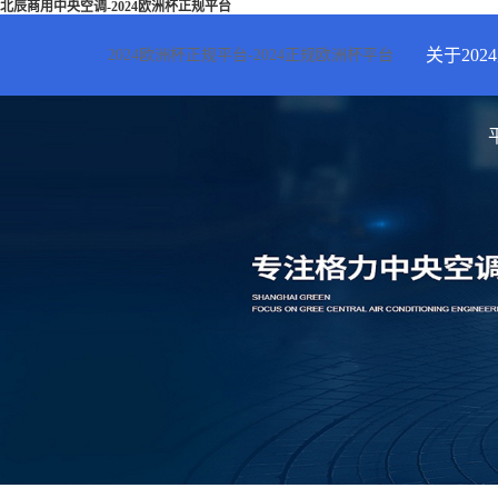
北辰商用中央空调-2024欧洲杯正规平台
关于20
2024欧洲杯正规平台-2024正规欧洲杯平台
2024欧
新疆