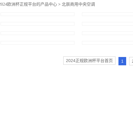
2024欧洲杯正规平台的产品中心
>
北辰商用中央空调
2024正规欧洲杯平台首页
1