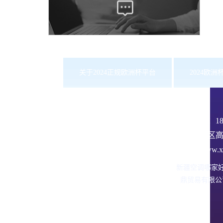
关于2024正规欧洲杯平台
2024欧
服务热线：
1
沙依巴克区高
网址：www.xbd
新疆空调哪家
鼎贸易有限公