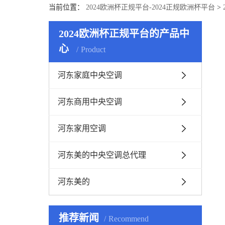
当前位置：
2024欧洲杯正规平台-2024正规欧洲杯平台
>
2024欧洲杯正规平台的产品中
心
Product
河东家庭中央空调
河东商用中央空调
河东家用空调
河东美的中央空调总代理
河东美的
推荐新闻
Recommend