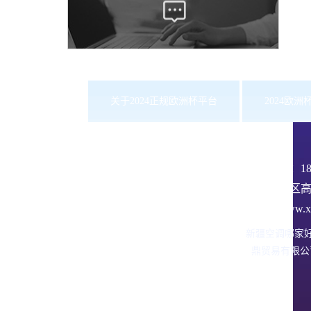
关于2024正规欧洲杯平台
2024欧
服务热线：
1
沙依巴克区高
网址：www.xbd
新疆空调哪家
鼎贸易有限公