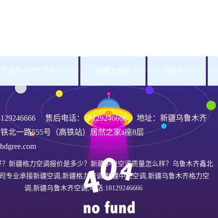
洲杯正规平台的产品中心
新疆专卖店
新闻中心
8129246666
售后电话：18129246666 地址：新疆乌鲁木齐
铁北一路555号（高铁站）居然之家a座8层
gree.com
好？新疆格力空调报价是多少？新疆中央空调质量怎么样？乌鲁木齐鑫北
司专业承接新疆空调,新疆格力空调,新疆中央空调,新疆乌鲁木齐格力空
调,新疆乌鲁木齐空调,电话:18129246666