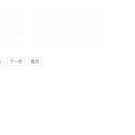
下一页
尾页
2