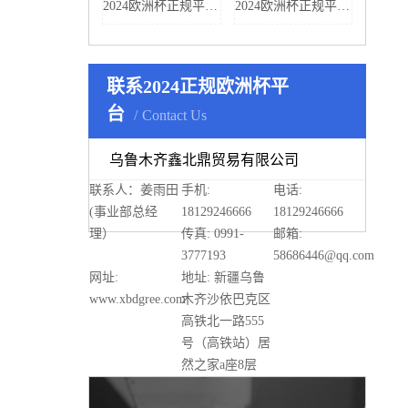
2024欧洲杯正规平台-2024正规欧洲杯平台
2024欧洲杯正规平台-2024正规欧洲杯平台
联系2024正规欧洲杯平
台
Contact Us
乌鲁木齐鑫北鼎贸易有限公司
联系人：姜雨田
手机:
电话:
(事业部总经
18129246666
18129246666
理）
传真: 0991-
邮箱:
3777193
58686446@qq.com
网址:
地址: 新疆乌鲁
www.xbdgree.com
木齐沙依巴克区
高铁北一路555
号（高铁站）居
然之家a座8层