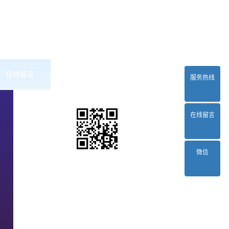
在线留言
联系2024正规欧洲杯平台
服务热线
在线留言
微信