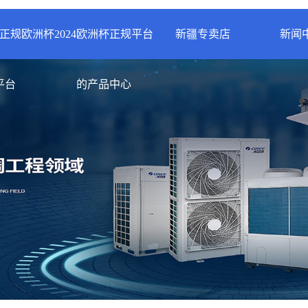
24正规欧洲杯
2024欧洲杯正规平台
新疆专卖店
新闻
洲杯正规平台的
案例展示
公司
平台
的产品中心
专卖店
简介
案例分类
行业
技术