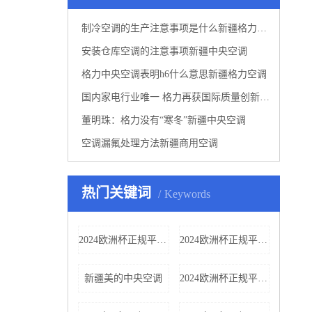
制冷空调的生产注意事项是什么新疆格力空调
安装仓库空调的注意事项新疆中央空调
格力中央空调表明h6什么意思新疆格力空调
国内家电行业唯一 格力再获国际质量创新大奖新疆商用空调
董明珠：格力没有“寒冬”新疆中央空调
空调漏氟处理方法新疆商用空调
热门关键词
Keywords
2024欧洲杯正规平台-2024正规欧洲杯平台
2024欧洲杯正规平台-2024正规欧洲杯平台
新疆美的中央空调
2024欧洲杯正规平台-2024正规欧洲杯平台