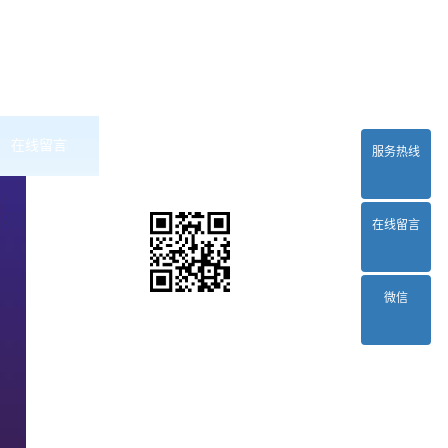
在线留言
联系2024正规欧洲杯平台
服务热线
在线留言
微信