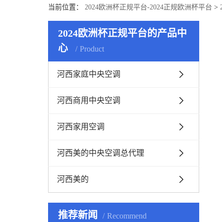
当前位置：
2024欧洲杯正规平台-2024正规欧洲杯平台
>
2024欧洲杯正规平台的产品中
心
Product
河西家庭中央空调
河西商用中央空调
河西家用空调
河西美的中央空调总代理
河西美的
推荐新闻
Recommend