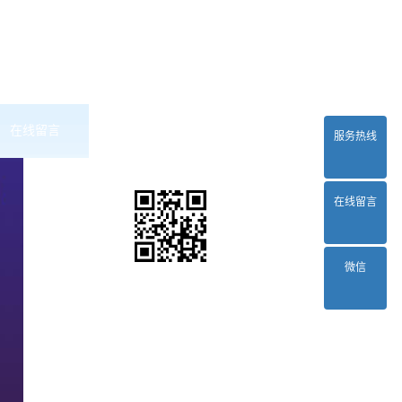
在线留言
联系2024正规欧洲杯平台
服务热线
在线留言
微信