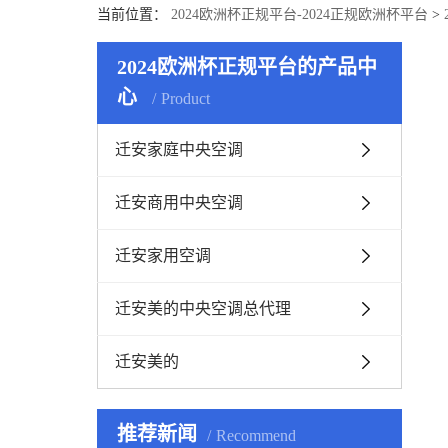
当前位置：
2024欧洲杯正规平台-2024正规欧洲杯平台
>
2024欧洲杯正规平台的产品中
心
Product
迁安家庭中央空调
迁安商用中央空调
迁安家用空调
迁安美的中央空调总代理
迁安美的
推荐新闻
Recommend