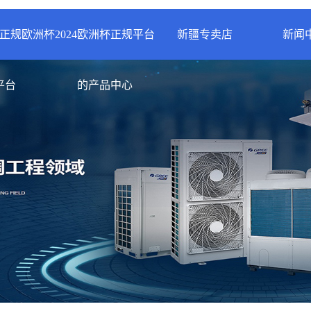
24正规欧洲杯
2024欧洲杯正规平台
新疆专卖店
新闻
洲杯正规平台的
案例展示
公司
平台
的产品中心
专卖店
简介
案例分类
行业
技术