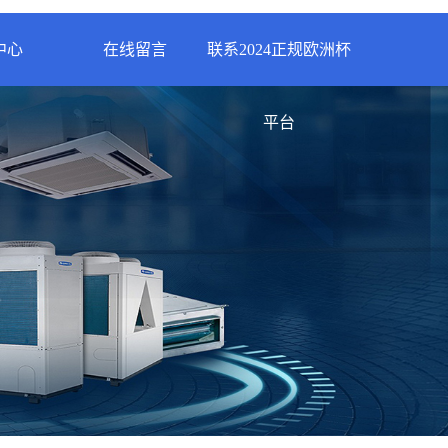
中心
在线留言
联系2024正规欧洲杯
新闻
联系2024正规欧洲杯平
平台
资讯
台
资讯