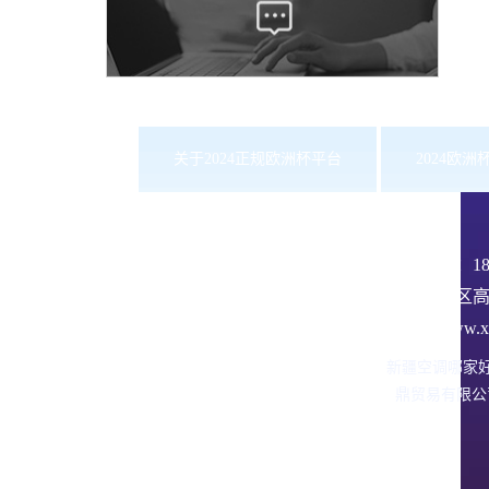
关于2024正规欧洲杯平台
2024欧
服务热线：
1
沙依巴克区高
网址：www.xbd
新疆空调哪家
鼎贸易有限公