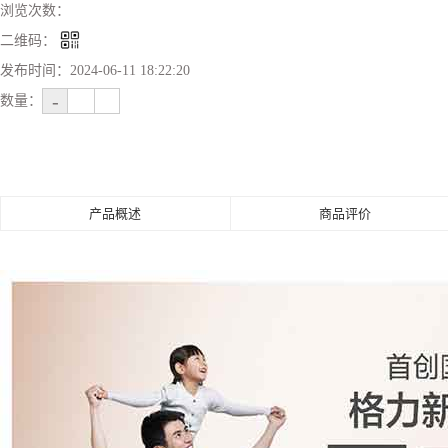
浏览次数：
二维码：
发布时间：
2024-06-11 18:22:20
-
数量：
产品概述
商品评价