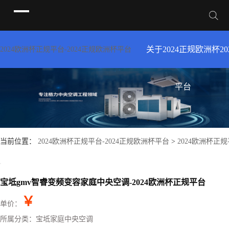
关于2024正规欧洲杯
2
2024欧洲杯正规平台-2024正规欧洲杯平台
2024欧洲杯正规平台的
平台
新疆专卖店
简介
当前位置：
2024欧洲杯正规平台-2024正规欧洲杯平台
>
2024欧洲杯正
宝坻gmv智睿变频变容家庭中央空调-2024欧洲杯正规平台
￥
单价：
所属分类：
宝坻家庭中央空调