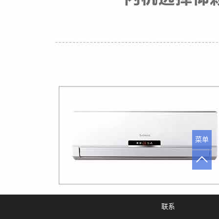
菜单
联系