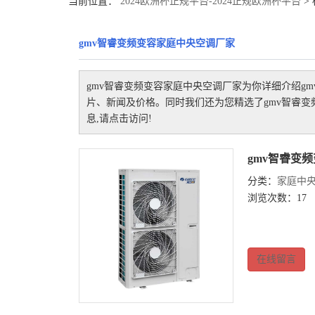
当前位置：
2024欧洲杯正规平台-2024正规欧洲杯平台
>
gmv智睿变频变容家庭中央空调厂家
gmv智睿变频变容家庭中央空调厂家
为你详细介绍
g
片、新闻及价格。同时我们还为您精选了
gmv智睿
息,请点击访问!
gmv智睿变
分类：
家庭中
浏览次数：17
在线留言