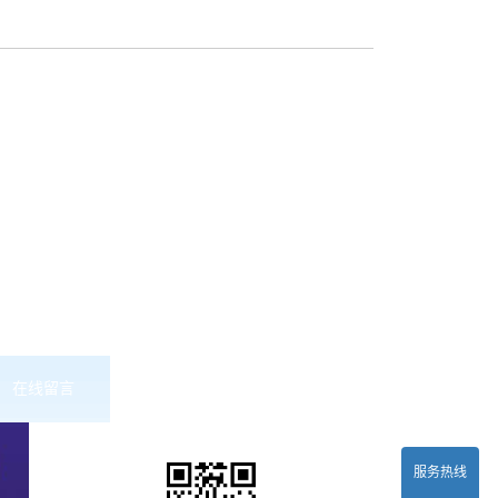
在线留言
联系2024正规欧洲杯平台
服务热线