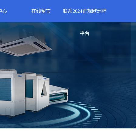
中心
在线留言
联系2024正规欧洲杯
新闻
联系2024正规欧洲杯平
平台
资讯
台
资讯