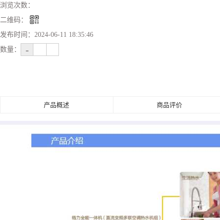
浏览次数：
二维码：
发布时间：
2024-06-11 18:35:46
-
数量：
产品概述
商品评价