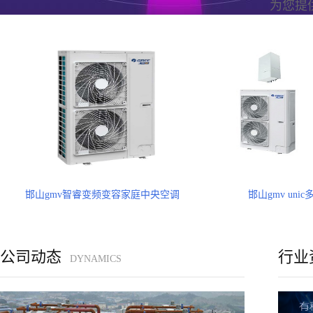
为您提
邯山gmv智睿变频变容家庭中央空调
邯山gmv uni
公司动态
行业
DYNAMICS