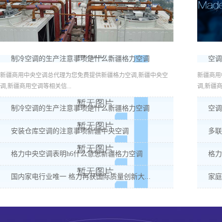
制冷空调的生产注意事项是什么新疆格力空调
空调
新疆商用中央空调总代理为您免费提供新疆格力空调,新疆中央空
新疆商用
调,新疆商用空调等相关信...
调,新疆商
制冷空调的生产注意事项是什么新疆格力空调
空调
安装仓库空调的注意事项新疆中央空调
多联
格力中央空调表明h6什么意思新疆格力空调
格力
国内家电行业唯一 格力再获国际质量创新大...
家庭