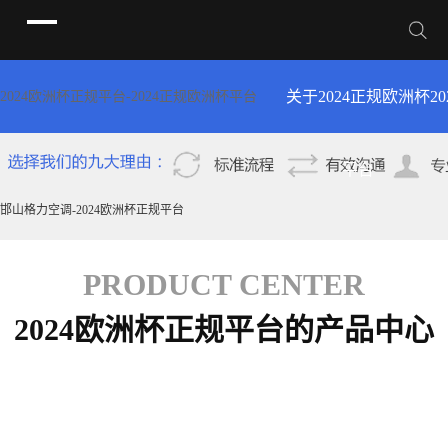
关于2024正规欧洲杯
2
2024欧洲杯正规平台-2024正规欧洲杯平台
2024欧洲杯正规平台的
平台
新疆专卖店
简介
邯山格力空调-2024欧洲杯正规平台
PRODUCT CENTER
2024欧洲杯正规平台的产品中心