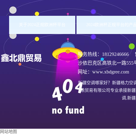
关于2024正规欧洲杯平台
2024欧洲杯正规平台的产
服务热线：
18129246666
售
沙依巴克区高铁北一路555
网址：www.xbdgree.com
新疆空调哪家好？新疆格力空
鼎贸易有限公司专业承接新疆
调,新疆
网站地图
2024欧洲杯正规平台 copyright © 乌鲁木齐鑫北鼎贸易有限公司 