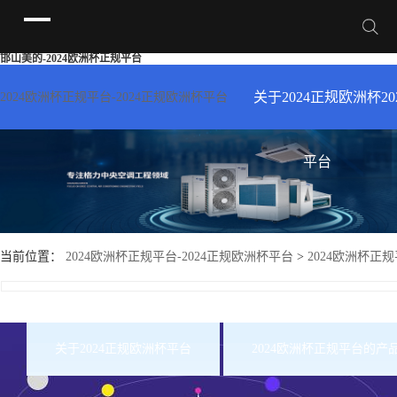
邯山美的-2024欧洲杯正规平台
关于2024正规欧洲杯
2
2024欧洲杯正规平台-2024正规欧洲杯平台
2024欧洲杯正规平台的
平台
新疆专卖店
简介
当前位置：
2024欧洲杯正规平台-2024正规欧洲杯平台
>
2024欧洲杯正
关于2024正规欧洲杯平台
2024欧洲杯正规平台的产