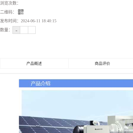
浏览次数：
二维码：
发布时间：
2024-06-11 18:40:15
-
数量：
产品概述
商品评价