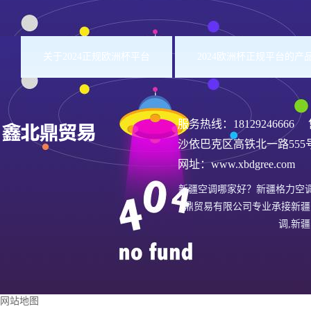
关于2024正规欧洲杯平台
2024欧洲杯正规平台的产
服务热线：
18129246666
售
沙依巴克区高铁北一路555
网址：www.xbdgree.com
新疆空调哪家好？新疆格力空
鼎贸易有限公司专业承接新疆
调,新疆
网站地图
2024欧洲杯正规平台 copyright © 乌鲁木齐鑫北鼎贸易有限公司 al