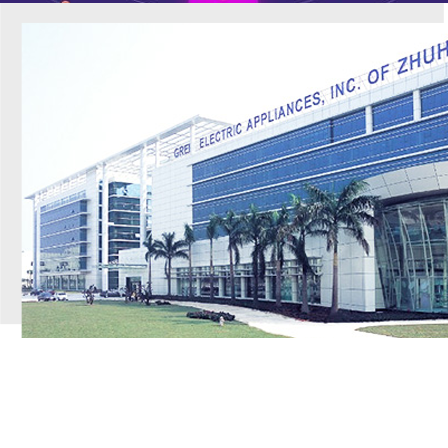
工程案例
PROJECT CASE