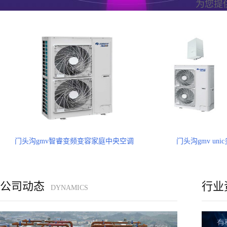
为您提
门头沟gmv智睿变频变容家庭中央空调
门头沟gmv un
公司动态
行业
DYNAMICS