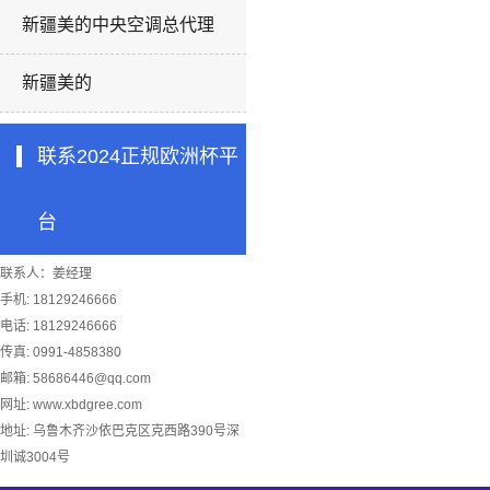
新疆美的中央空调总代理
新疆美的
联系2024正规欧洲杯平
台
联系人：姜经理
手机: 18129246666
电话: 18129246666
传真: 0991-4858380
邮箱:
58686446@qq.com
网址: www.xbdgree.com
地址: 乌鲁木齐沙依巴克区克西路390号深
圳诚3004号