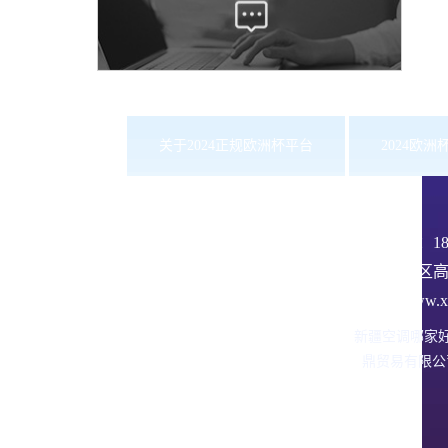
关于2024正规欧洲杯平台
2024欧
服务热线：
1
沙依巴克区高
网址：www.xbd
新疆空调哪家
鼎贸易有限公