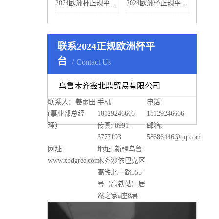
2024欧洲杯正规平台-2024正规欧洲杯平台
2024欧洲杯正规平台-2024正规欧洲杯平台
联系2024正规欧洲杯平
台
Contact Us
乌鲁木齐鑫北鼎贸易有限公司
联系人：姜雨田
手机:
电话:
(事业部总经
18129246666
18129246666
理）
传真: 0991-
邮箱:
3777193
58686446@qq.com
网址:
地址: 新疆乌鲁
www.xbdgree.com
木齐沙依巴克区
高铁北一路555
号（高铁站）居
然之家a座8层