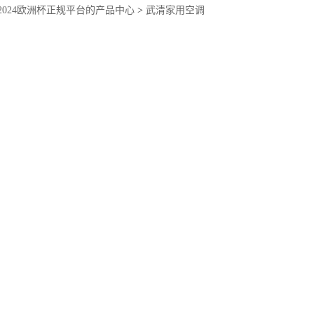
2024欧洲杯正规平台的产品中心
>
武清家用空调