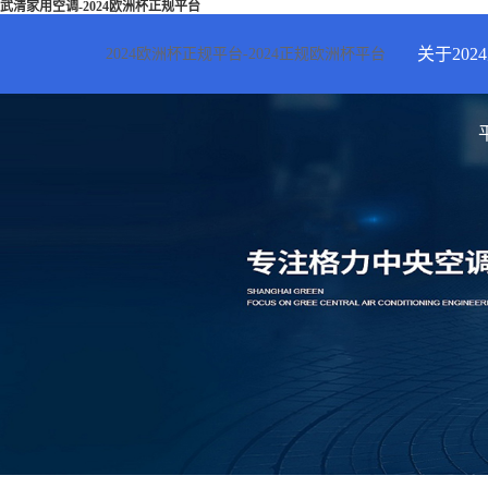
武清家用空调-2024欧洲杯正规平台
关于20
2024欧洲杯正规平台-2024正规欧洲杯平台
2024欧
新疆