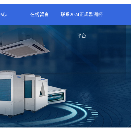
中心
在线留言
联系2024正规欧洲杯
新闻
联系2024正规欧洲杯平
平台
资讯
台
资讯