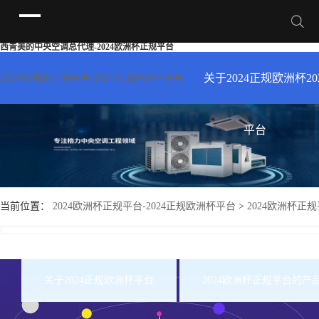
西青美的中央空调总代理-2024欧洲杯正规平台
关于2024正规欧洲杯
2
2024欧洲杯正规平台-2024正规欧洲杯平台
2024欧洲杯正规平台的
平台
新疆专卖店
简介
当前位置：
2024欧洲杯正规平台-2024正规欧洲杯平台
>
2024欧洲杯正
关于2024正规欧洲杯平台
2024欧洲杯正规平台的产