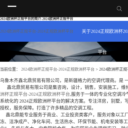
2024欧洲杯正规平台的简介-2024欧洲杯正规平台
关于2024正规欧洲杯
2
2024欧洲杯正规平台-2024正规欧洲杯平台
2024欧洲杯正规平台的
平台
新疆专卖店
简介
当前位置：
2024欧洲杯正规平台-2024正规欧洲杯平台
> 2024欧洲杯正
乌鲁木齐鑫北鼎贸易有限公司，是新疆格力的空调代理商。是 
鑫北鼎贸易有限公司是集咨询，设计，销售，安装施工，维
洲杯正规平台-2024正规欧洲杯平台
,服务于一体的专业化空调冷
系统化的 2024正规欧洲杯平台的解决方案。专注洋房，别墅
授权，服务保障。打造了许多精品的空调工程。
鑫北鼎能专业服务于商业、工业投资类客户，服务对象以工厂
冻、洁净成产、净化车间、生活热水、环保节能、机电安装等工