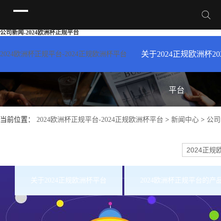
公司新闻-2024欧洲杯正规平台
关于2024正规欧洲杯
2
2024欧洲杯正规平台-2024正规欧洲杯平台
2024欧洲杯正规平台的
平台
新疆专卖店
简介
当前位置：
2024欧洲杯正规平台-2024正规欧洲杯平台
>
新闻中心
>
公司
2024正
关于2024正规欧洲杯平台
2024欧洲杯正规平台的产