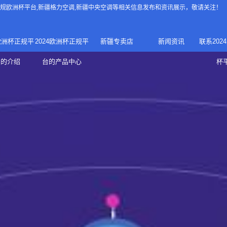
4正规欧洲杯平台
,新疆格力空调,新疆中央空调等相关信息发布和资讯展示，敬请关注！
4欧洲杯正规平
2024欧洲杯正规平
新疆专卖店
新闻资讯
联系202
024正规欧洲
家庭中央空调
台的介绍
台的产品中心
杯
疆专卖店
杯平台
商用中央空调
家用空调