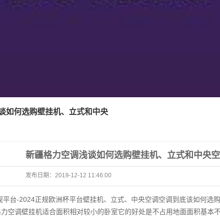
谈如何选购壁挂机、立式和中央
新疆格力空调浅谈如何选购壁挂机、立式和中央空调？
发布日期：
2019-12-12 11:46:00
规平台-2024正规欧洲杯平台
壁挂机、立式、中央空调空调到底该如何选
力空调
壁挂机适合面积相对较小的卧室它的好处是不占用地面面积基本