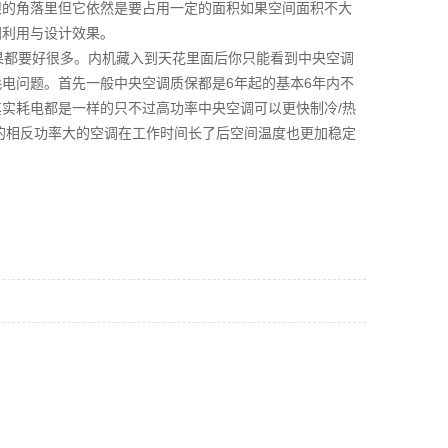
眼的角落里但它依然是要占用一定的面积如果空间面积不大
间利用与设计效果。
果都要好很多。内机藏入到天花里面后你只能看到中央空调
电问题。首先一般中央空调质保都是6年起的基本6年内不
实耗电都是一样的只不过高功率中央空调可以更快制冷/热
的相反功率大的空调在工作时间长了后空间温度也更加稳定