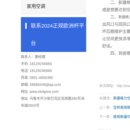
二、新疆格
家用空调
或是想要达到
三、
新疆格
出风口与回风
联系2024正规欧洲杯平
坏后期维护主
让空间更快凉
台
舒适。
四、到底哪种
联系人：姜经理
手机: 18129246666
电话: 18129246666
传真: 0991-4858380
邮箱:
58686446@qq.com
本文网址：http://www
网址: www.xbdgree.com
关键词：
新疆格力
地址: 乌鲁木齐沙依巴克区克西路390号深
圳诚3004号
上一条：
怎样使用
下一条：
使用新疆