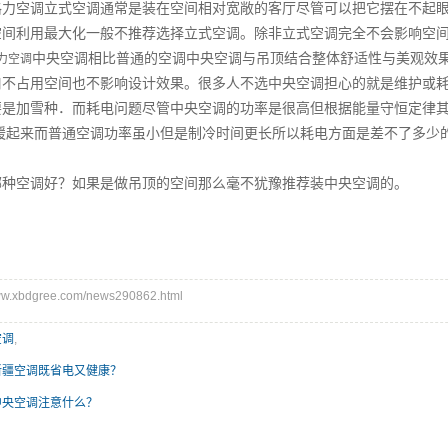
力空调
立式空调通常是装在空间相对宽敞的客厅尽管可以把它摆在不起
空间利用最大化一般不推荐选择立式空调。除非立式空调完全不会影响空
中央空调相比普通的空调中央空调与吊顶结合整体舒适性与美观效
力空调
口不占用空间也不影响设计效果。很多人不选中央空调担心的就是维护或耗
要是加雪种．而耗电问题尽管中央空调的功率是很高但根据能量守恒定律其
/暖起来而普通空调功率虽小但是制冷时间更长所以耗电方面是差不了多少
空调好？如果是做吊顶的空间那么毫不犹豫推荐装中央空调的。
.xbdgree.com/news290862.html
空调
,
新疆空调既省电又健康？
中央空调注意什么？