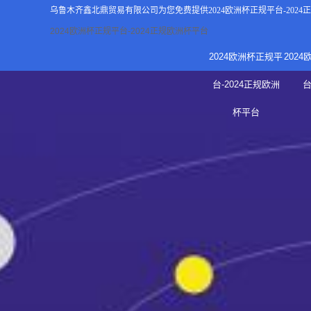
乌鲁木齐鑫北鼎贸易有限公司为您免费提供
2024欧洲杯正规平台-202
2024欧洲杯正规平台-2024正规欧洲杯平台
2024欧洲杯正规平
202
关于2
台-2024正规欧洲
新
杯平台