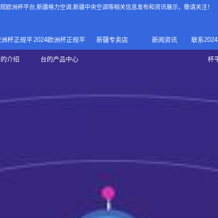
4正规欧洲杯平台
,新疆格力空调,新疆中央空调等相关信息发布和资讯展示，敬请关注！
4欧洲杯正规平
2024欧洲杯正规平
新疆专卖店
新闻资讯
联系202
024正规欧洲
家庭中央空调
台的介绍
台的产品中心
杯
疆专卖店
杯平台
商用中央空调
家用空调
新疆美的中央空调
新疆美的
总代理