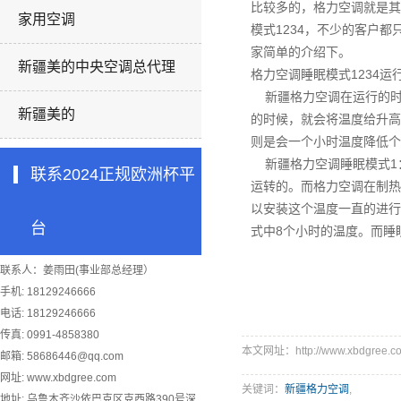
比较多的，格力空调就是
家用空调
模式1234，不少的客户
家简单的介绍下。
新疆美的中央空调总代理
格力空调睡眠模式1234运
新疆格力空调
在运行的
新疆美的
的时候，就会将温度给升高
则是会一个小时温度降低个
新疆格力空调
睡眠模式1
联系2024正规欧洲杯平
运转的。而格力空调在制热
以安装这个温度一直的进行
台
式中8个小时的温度。而睡
联系人：姜雨田(事业部总经理）
手机: 18129246666
电话: 18129246666
传真: 0991-4858380
本文网址：http://www.xbdgree.co
邮箱:
58686446@qq.com
网址: www.xbdgree.com
关键词：
新疆格力空调
,
地址: 乌鲁木齐沙依巴克区克西路390号深