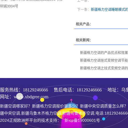
上一条：
圳诚3004号
下一条：
新疆格力空调睡眠模式
相关产品：
相关新闻：
新疆格力空调的产品优点和效果
新疆格力空调挂式变频空调节能
新疆格力空调之挂式变频空调的
服务热线：
18129246666
售后电话：18129246666 地址：乌
网址：www.xbdgree.com
新疆空调哪家好？新疆格力空调报价是多少？新疆中央空调质量怎么样？
疆中央空调,新疆乌鲁木齐格力空调,新疆乌鲁木齐空调,电话:1812924666
2024正规欧洲杯平台的技术支持： 新icp备19000601号