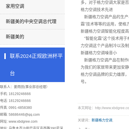
多，对于格力空调大家是否
家用空调
格力空调技术先进
新疆格力空调
产品的生产
新疆美的中央空调总代理
霜”技术等等的运用，使格
新疆格力空调
智能化程度高
新疆美的
“智能化霜”这个技术用于
力空调这个产品制冷以及制
新疆格力空调
噪音小
联系2024正规欧洲杯平
新疆格力空调
产品在制作
为我们的家居带来更加安静
台
格力空调品牌的实力雄厚，
号。
联系人：姜雨田(事业部总经理）
手机: 18129246666
电话: 18129246666
传真: 0991-4858380
本文网址：http://www.xbdgree.co
邮箱:
58686446@qq.com
关键词：
新疆格力空调
,
网址: www.xbdgree.com
地址: 乌鲁木齐沙依巴克区克西路390号深