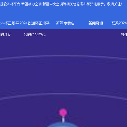
4正规欧洲杯平台
,新疆格力空调,新疆中央空调等相关信息发布和资讯展示，敬请关注！
4欧洲杯正规平
2024欧洲杯正规平
新疆专卖店
新闻资讯
联系202
024正规欧洲
家庭中央空调
台的介绍
台的产品中心
杯
疆专卖店
杯平台
商用中央空调
家用空调
新疆美的中央空调
新疆美的
总代理