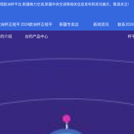
4正规欧洲杯平台
,新疆格力空调,新疆中央空调等相关信息发布和资讯展示，敬请关注！
4欧洲杯正规平
2024欧洲杯正规平
新疆专卖店
新闻资讯
联系202
024正规欧洲
家庭中央空调
台的介绍
台的产品中心
杯
疆专卖店
杯平台
商用中央空调
家用空调
新疆美的中央空调
新疆美的
总代理