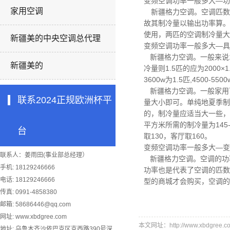
变频空调功率一般多大—
家用空调
新疆格力空调。
空调匹数
故其制冷量以输出功率算。
使用，两匹的空调制冷量大
新疆美的中央空调总代理
变频空调功率一般多大—
新疆格力空调。
一般来说1
新疆美的
冷量则1.5匹的应为2000×
3600w为1.5匹,4500-55
新疆格力空调。
一般家用
联系2024正规欧洲杯平
量大小即可。单纯地夏季制
的，制冷量应适当大一些，
平方米所需的制冷量为14
台
取130，客厅取160。
变频空调功率一般多大—变
联系人：姜雨田(事业部总经理）
新疆格力空调。
空调的功
手机: 18129246666
功率也是代表了空调的匹数
电话: 18129246666
型的商城才会购买，空调的
传真: 0991-4858380
邮箱:
58686446@qq.com
网址: www.xbdgree.com
本文网址：http://www.xbdgree.co
地址: 乌鲁木齐沙依巴克区克西路390号深