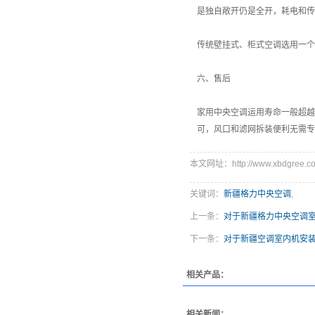
是独自敞开仍是全开，耗电和传
传统壁挂式、柜式空调选用一个
六、售后
家用中央空调运用寿命一般超越
可，风口和滤网拆装便利无需专
本文网址：http://www.xbdgree.co
关键词：
新疆格力中央空调
,
上一条：
对于新疆格力中央空调
下一条：
对于新疆空调室内机安
相关产品：
相关新闻：