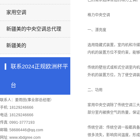
己的需求选择合适的格力空调。
家用空调
格力中央空调
新疆美的中央空调总代理
一、漂亮度
新疆美的
选用隐藏式装置，室内机和冷媒
内机的装置方位不受约束，能够
联系2024正规欧洲杯平
传统的壁挂式或柜式空调室内机
外机的装置方位，为了使空调装
台
二、功用
联系人：姜雨田(事业部总经理）
家用中央空调除了传统空调三大
手机: 18129246666
部分室内被换空气的热量，保证
电话: 18129246666
传真: 0991-3777193
传统空调：传统空调一般都具备
邮箱:
58686446@qq.com
很多流失，影响房间温度，形成
网址: www.xbdgree.com