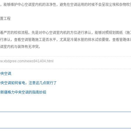
，能够维护中心空调室内机的洁净性，避免在空调运用的时候不会呈现尘埃和杂物吹
置工程
着严厉的检验流程。先是对中心空调室内机的方位进行承认，能够对照规划图纸（施
行承认，查看空调管路施工是否水平，尤其是冷凝水管的排水试验要做，查看管路体
调室内机与装饰有无冲突。
.xbdgree.com/news941404.html
中央空调
,
中央空调如何省电，注意这几点就行了
用新疆格力中央空调的指南妙招