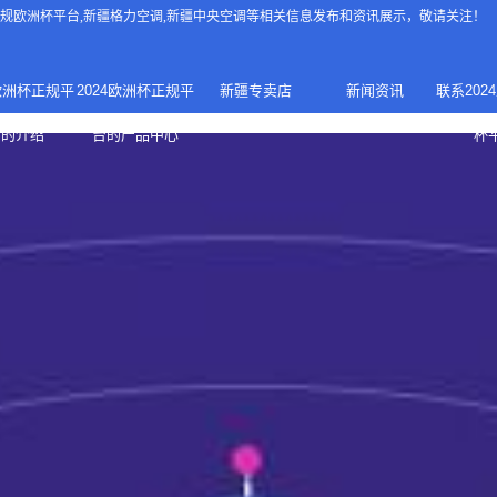
4正规欧洲杯平台
,新疆格力空调,新疆中央空调等相关信息发布和资讯展示，敬请关注！
4欧洲杯正规平
2024欧洲杯正规平
新疆专卖店
新闻资讯
联系202
024正规欧洲
家庭中央空调
台的介绍
台的产品中心
杯
疆专卖店
杯平台
商用中央空调
家用空调
新疆美的中央空调
新疆美的
总代理