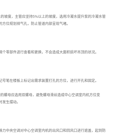
上的坡度，主管应坚持5%以上的坡度，选用冷凝水提升泵的冷凝水管
的方位规划排气孔，防止管道内部呈现气堵。
调
个零部件进行查看和更换，不会造成大面积损坏吊顶的状况。
记号笔在楼板上标记出需求装置打孔的方位，进行开孔和固定。
杆的螺母应选用双螺母，避免螺母滑丝造成中心空调室内机方位变
时发生摆动。
格力中央空调
对中心空调室内机的出风口和回风口进行遮盖，起到防