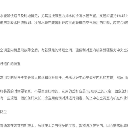
水能够快速且及时地排走，尤其是按照重力排水的冷凝水管布置，支管应坚持1%以
形防冷凝水回流规划。冷凝水管在装置时还应考虑管道内空气顺利的问题，应在合理
空调室内机呈现故障之后，有着满足的修理空间，能便利对室内机各
新疆格力中央空
杆组件的装置
求用到的配件主要是胀大螺丝和丝杆组件。先承认好中心空调室内机的方位，然后用
杆装置的时候要笔直，不要歪歪扭扭的，选用的丝杆应是m8及以上的尺度，固定丝
有一些规范，假如丝杆太长，应选用角钢对其进行固定，防止中心空调室内机在作业
防尘
置通常在装饰前期施工，后续施工会有很多的尘埃、杂物漂浮在室内，因而需求
新疆