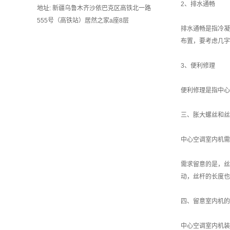
2、排水通畅
地址: 新疆乌鲁木齐沙依巴克区高铁北一路
555号（高铁站）居然之家a座8层
排水通畅是指冷凝
布置，要考虑几字
3、便利修理
便利修理是指中心
三、胀大螺丝和丝
中心空调室内机需
需求留意的是，丝
动，丝杆的长度也
四、留意室内机的
中心空调室内机装