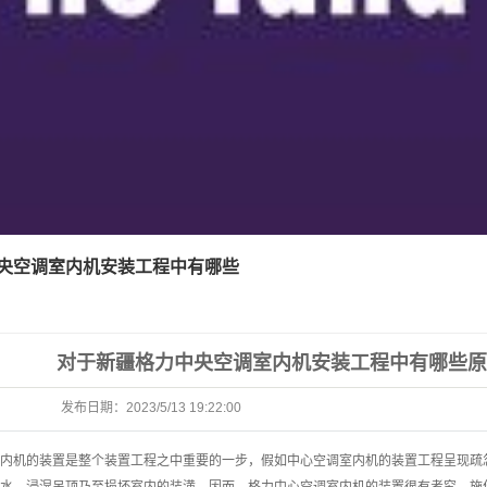
央空调室内机安装工程中有哪些
对于新疆格力中央空调室内机安装工程中有哪些原则？
发布日期：
2023/5/13 19:22:00
内机的装置是整个装置工程之中重要的一步，假如中心空调室内机的装置工程呈现疏