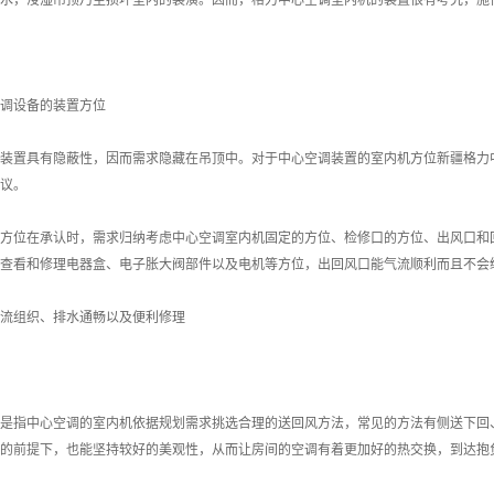
水，浸湿吊顶乃至损坏室内的装潢。因而，格力中心空调室内机的装置很有考究，施
调设备的装置方位
装置具有隐蔽性，因而需求隐藏在吊顶中。对于中心空调装置的室内机方位
新疆格力
议。
方位在承认时，需求归纳考虑中心空调室内机固定的方位、检修口的方位、出风口和
查看和修理电器盒、电子胀大阀部件以及电机等方位，出回风口能气流顺利而且不会
流组织、排水通畅以及便利修理
是指中心空调的室内机依据规划需求挑选合理的送回风方法，常见的方法有侧送下回
的前提下，也能坚持较好的美观性，从而让房间的空调有着更加好的热交换，到达抱