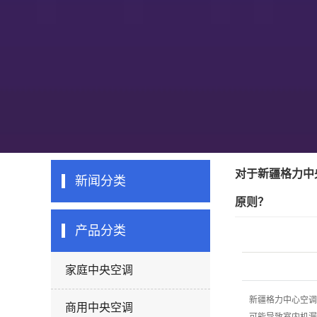
对于新疆格力中
新闻分类
原则？
产品分类
家庭中央空调
新疆格力中心空调
商用中央空调