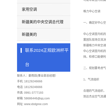
可能导致室内机漏
家用空调
格力中心空调
新疆美的中央空调总代理
一、确定好中心空
新疆美的
中心空调室内机的
置团队现场交流决
新疆格力中央空调
联系2024正规欧洲杯平
中心空调室内机的
挡，检修口能便利
台
二、规划要考虑气
联系人：姜雨田(事业部总经理）
1、气流组织
手机: 18129246666
电话: 18129246666
合理的气流组织，
传真: 0991-3777193
到达杰出空气流通
邮箱:
58686446@qq.com
网址: www.xbdgree.com