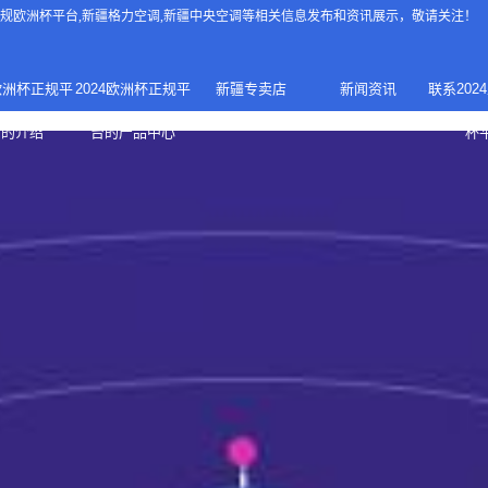
4正规欧洲杯平台
,新疆格力空调,新疆中央空调等相关信息发布和资讯展示，敬请关注！
4欧洲杯正规平
2024欧洲杯正规平
新疆专卖店
新闻资讯
联系202
024正规欧洲
家庭中央空调
台的介绍
台的产品中心
杯
疆专卖店
杯平台
商用中央空调
家用空调
新疆美的中央空调
新疆美的
总代理