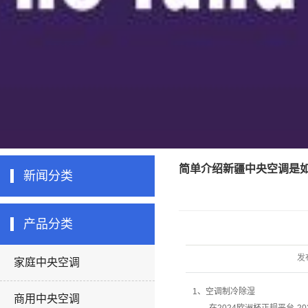
简单介绍新疆中央空调是
新闻分类
产品分类
发
家庭中央空调
1、空调制冷除湿
商用中央空调