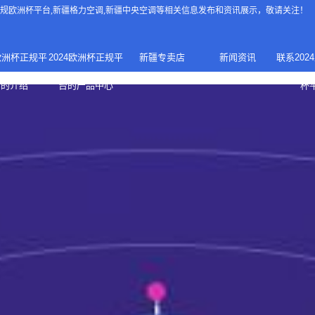
4正规欧洲杯平台
,新疆格力空调,新疆中央空调等相关信息发布和资讯展示，敬请关注！
4欧洲杯正规平
2024欧洲杯正规平
新疆专卖店
新闻资讯
联系202
024正规欧洲
家庭中央空调
台的介绍
台的产品中心
杯
疆专卖店
杯平台
商用中央空调
家用空调
新疆美的中央空调
新疆美的
总代理