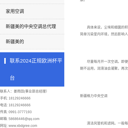
康。
家用空调
新疆美的中央空调总代理
具体来说，尘埃和细菌的积累
简单污染室内环境，然后影响人
新疆美的
联系2024正规欧洲杯平
尽量每月开一次空调。即便在
期不运用，润滑油会凝聚，再次
台
联系人：姜雨田(事业部总经理）
新疆格力中央空调
手机: 18129246666
电话: 18129246666
传真: 0991-3777193
邮箱:
58686446@qq.com
清洁风管机和滤网。一般每月
网址: www.xbdgree.com