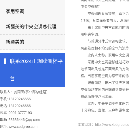
调向家用中央空调搬运，不少用
中央空调呢？
家用空调
空调修理专家提醒，真正合适
2.7米；其次面积要够大，总
新疆美的中央空调总代理
由于家用中央空调能同时满意6
用中央空调。
新疆美的
与普通分体式空调相比较，家
局部处理和不均匀的空气气流等
业内人士称，家用中央空调配
联系2024正规欧洲杯平
家用中央空调能够经过巧妙的
选单面出风或是四面出风的方法
格。当您享用空调为您带来的徐
台
跟着商场上推出了适应不同消
空调商场在国内开端得到快速开
联系人：姜雨田(事业部总经理）
费商场慢慢浮出水面。
手机: 18129246666
此外，中央空调小型化趋势显
电话: 18129246666
十分抱负。当然，大户型设备家
传真: 0991-3777193
邮箱:
58686446@qq.com
本文网址：http://www.xbdgree.co
网址: www.xbdgree.com