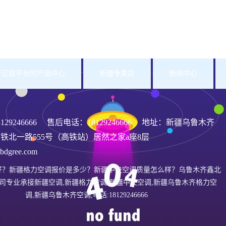
洲杯正规平台的产品中心
新疆专卖店
新闻中心
8129246666
售后电话：18129246666 地址：新疆乌鲁木齐
铁北一路555号（高铁站）居然之家a座8层
gree.com
好？新疆格力空调报价是多少？新疆中央空调质量怎么样？乌鲁木齐鑫北
司专业承接新疆空调,新疆格力空调,新疆中央空调,新疆乌鲁木齐格力空
调,新疆乌鲁木齐空调,电话:18129246666