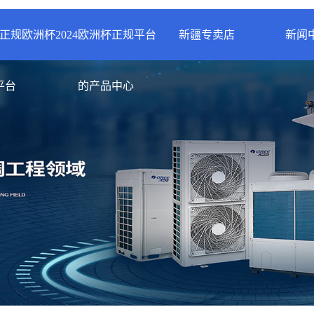
24正规欧洲杯
2024欧洲杯正规平台
新疆专卖店
新闻
洲杯正规平台的
案例展示
公司
平台
的产品中心
专卖店
简介
案例分类
行业
技术