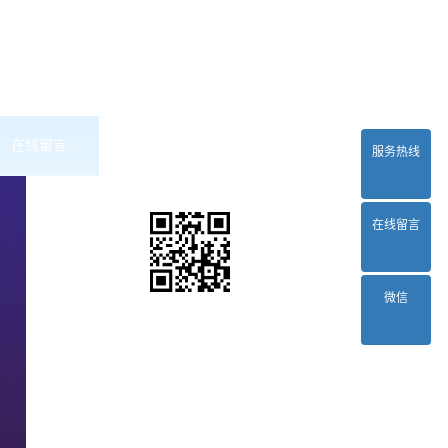
在线留言
联系2024正规欧洲杯平台
服务热线
在线留言
微信