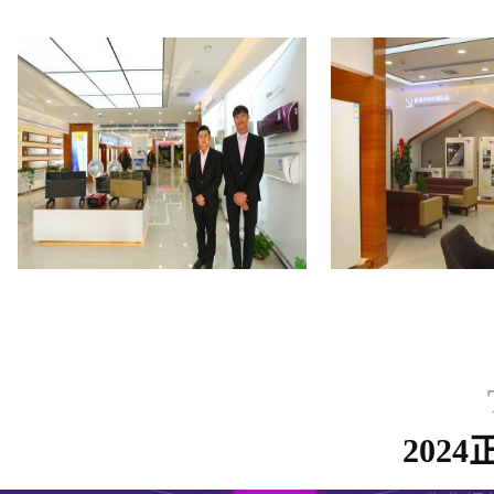
格力专卖店
格力专
202