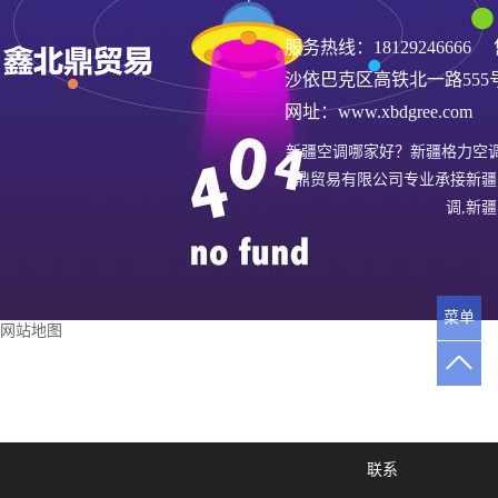
服务热线：
18129246666
售
沙依巴克区高铁北一路555
网址：www.xbdgree.com
新疆空调哪家好？新疆格力空
鼎贸易有限公司专业承接新疆
调,新疆
菜单
网站地图
2024欧洲杯正规平台 copyright © 乌鲁木齐鑫北鼎贸易有限公司 
主营区域：
密云
延庆
朝阳
丰台
石
联系