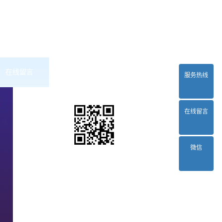
在线留言
联系2024正规欧洲杯平台
服务热线
在线留言
微信