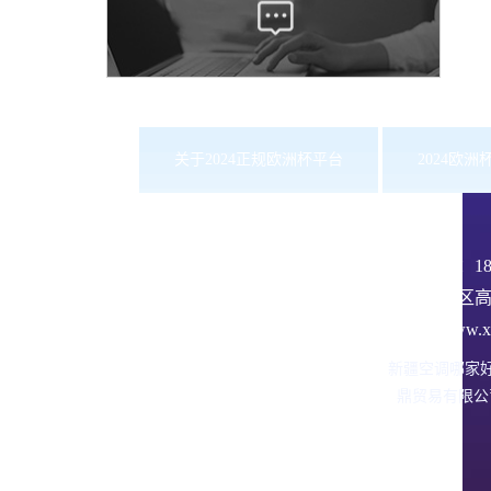
关于2024正规欧洲杯平台
2024欧
服务热线：
1
沙依巴克区高
网址：www.xbd
新疆空调哪家
鼎贸易有限公