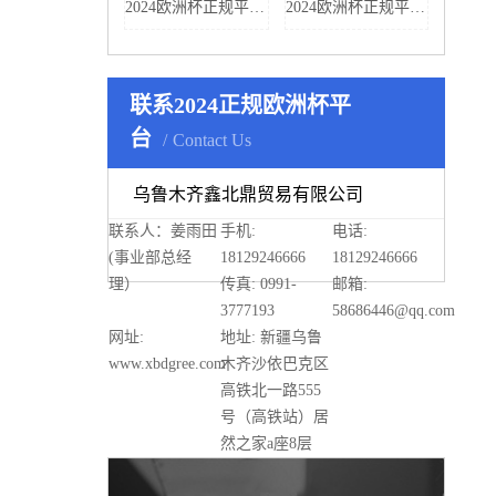
2024欧洲杯正规平台-2024正规欧洲杯平台
2024欧洲杯正规平台-2024正规欧洲杯平台
联系2024正规欧洲杯平
台
Contact Us
乌鲁木齐鑫北鼎贸易有限公司
联系人：姜雨田
手机:
电话:
(事业部总经
18129246666
18129246666
理）
传真: 0991-
邮箱:
3777193
58686446@qq.com
网址:
地址: 新疆乌鲁
www.xbdgree.com
木齐沙依巴克区
高铁北一路555
号（高铁站）居
然之家a座8层