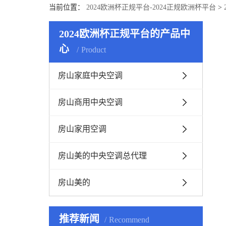
当前位置：
2024欧洲杯正规平台-2024正规欧洲杯平台
>
2024欧洲杯正规平台的产品中
心
Product
房山家庭中央空调
房山商用中央空调
房山家用空调
房山美的中央空调总代理
房山美的
推荐新闻
Recommend