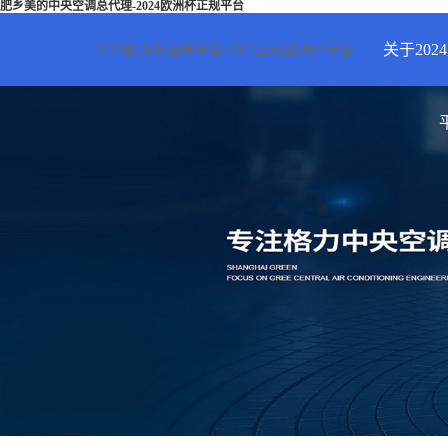
肥乡美的中央空调总代理-2024欧洲杯正规平台
关于20
2024欧洲杯正规平台-2024正规欧洲杯平台
2024欧
新疆