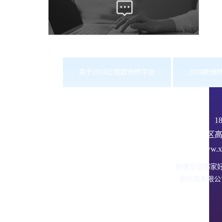
关于2024正规欧洲杯平台
2024欧
服务热线：
1
沙依巴克区高
网址：www.xbd
新疆空调哪家
鼎贸易有限公