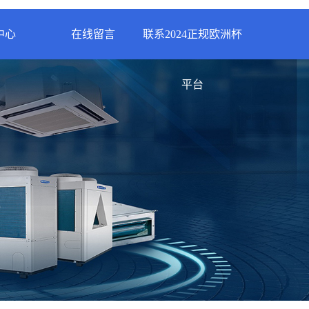
中心
在线留言
联系2024正规欧洲杯
新闻
联系2024正规欧洲杯平
平台
资讯
台
资讯