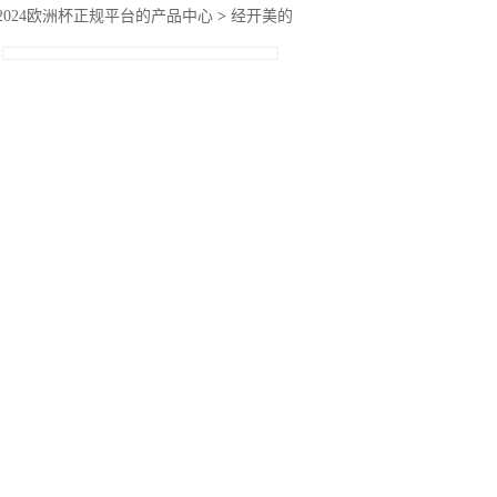
2024欧洲杯正规平台的产品中心
>
经开美的