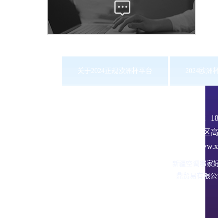
关于2024正规欧洲杯平台
2024欧
服务热线：
1
沙依巴克区高
网址：www.xbd
新疆空调哪家
鼎贸易有限公