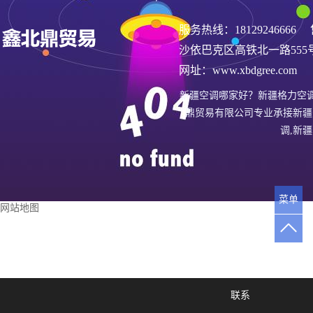
服务热线：
18129246666
售
沙依巴克区高铁北一路555
网址：www.xbdgree.com
新疆空调哪家好？新疆格力空
鼎贸易有限公司专业承接新疆
调,新疆
菜单
网站地图
2024欧洲杯正规平台 copyright © 乌鲁木齐鑫北鼎贸易有限公司 al
主营区域：
鹿泉
长安
桥西
新华
井陉
联系