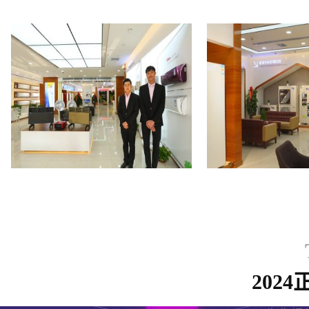
格力专卖店
格力专
202