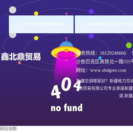
关于2024正规欧洲杯平台
2024欧洲杯正规平台的产
服务热线：
18129246666
售
沙依巴克区高铁北一路555
网址：www.xbdgree.com
新疆空调哪家好？新疆格力空
鼎贸易有限公司专业承接新疆
调,新疆
网站地图
2024欧洲杯正规平台 copyright © 乌鲁木齐鑫北鼎贸易有限公司 al