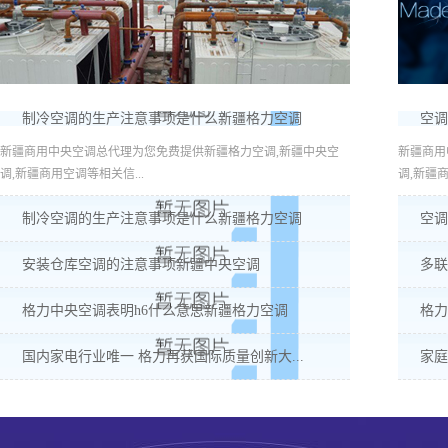
制冷空调的生产注意事项是什么新疆格力空调
空调
新疆商用中央空调总代理为您免费提供新疆格力空调,新疆中央空
新疆商用
调,新疆商用空调等相关信...
调,新疆商
制冷空调的生产注意事项是什么新疆格力空调
空调
安装仓库空调的注意事项新疆中央空调
多联
格力中央空调表明h6什么意思新疆格力空调
格力
国内家电行业唯一 格力再获国际质量创新大...
家庭