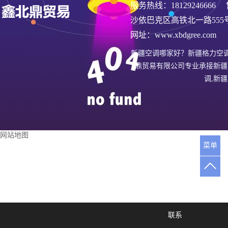
服务热线：
18129246666
售
沙依巴克区高铁北一路555
网址：www.xbdgree.com
新疆空调哪家好？新疆格力空
鼎贸易有限公司专业承接新疆
调,新疆
网站地图
2024欧洲杯正规平台 copyright © 乌鲁木齐鑫北鼎贸易有限公司 al
菜单
主营区域：
井陉矿
裕华
栾城
井陉县
正定
联系