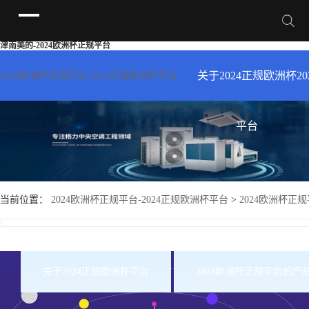
津南美的-2024欧洲杯正规平台
关于2024正规欧洲杯
2
2024欧洲杯正规平台-2024正规欧洲杯平台
2024欧洲杯正规平台的
平台
新疆专卖店
简介
当前位置：
2024欧洲杯正规平台-2024正规欧洲杯平台
>
2024欧洲杯正
关于2024正规欧洲杯平台
2024欧洲杯正规平台的产