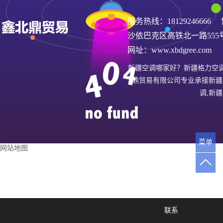
服务热线：
18129246666
售
沙依巴克区高铁北一路555
网址：www.xbdgree.com
新疆空调哪家好？新疆格力空
鼎贸易有限公司专业承接新疆
调,新疆
菜单
网站地图
2024欧洲杯正规平台 copyright © 乌鲁木齐鑫北鼎贸易有限公司 
主营区域：
河东
河北
红桥
东丽
联系