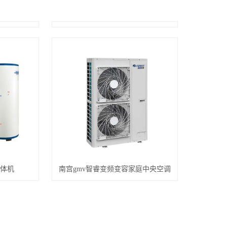
一体机
南宫gmv智睿变频变容家庭中央空调