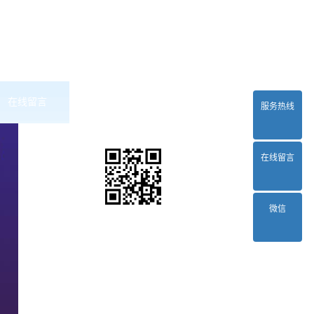
在线留言
联系2024正规欧洲杯平台
服务热线
在线留言
微信