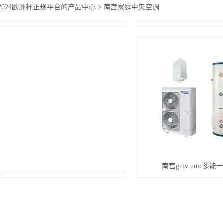
2024欧洲杯正规平台的产品中心
>
南宫家庭中央空调
南宫gmv unic多能