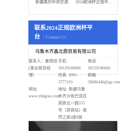
新疆美的中央空调
2024欧洲杯正规平台-2024正规欧洲杯平台
联系2024正规欧洲杯平
台
Contact Us
乌鲁木齐鑫北鼎贸易有限公司
联系人：姜雨田
手机:
电话:
(事业部总经
18129246666
18129246666
理）
传真: 0991-
邮箱:
3777193
58686446@qq.com
网址:
地址: 新疆乌鲁
www.xbdgree.com
木齐沙依巴克区
高铁北一路555
号（高铁站）居
然之家a座8层