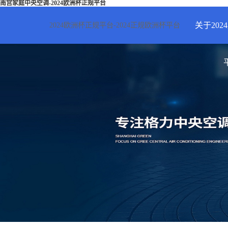
南宫家庭中央空调-2024欧洲杯正规平台
关于20
2024欧洲杯正规平台-2024正规欧洲杯平台
2024欧
新疆