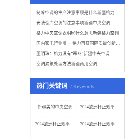
制冷空调的生产注意事项是什么新疆格力空调
安装仓库空调的注意事项新疆中央空调
格力中央空调表明h6什么意思新疆格力空调
国内家电行业唯一 格力再获国际质量创新大奖新疆商用空调
董明珠：格力没有“寒冬”新疆中央空调
空调漏氟处理方法新疆商用空调
热门关键词
Keywords
新疆美的中央空调
2024欧洲杯正规平台-2024正规欧洲杯平台
2024欧洲杯正规平台-2024正规欧洲杯平台
2024欧洲杯正规平台-2024正规欧洲杯平台