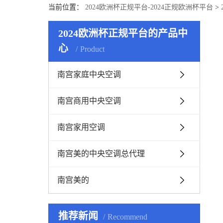
当前位置：
2024欧洲杯正规平台-2024正规欧洲杯平台
>
2024欧洲杯正规平台的产品中
心
Product
南宫家庭中央空调
南宫商用中央空调
南宫家用空调
南宫美的中央空调总代理
南宫美的
推荐新闻
Recommend