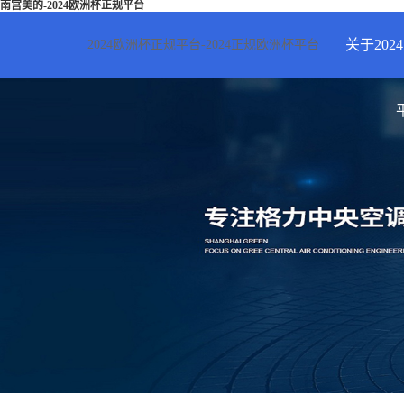
南宫美的-2024欧洲杯正规平台
关于20
2024欧洲杯正规平台-2024正规欧洲杯平台
2024欧
新疆