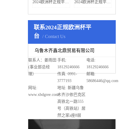
2024欧洲杯正规平台-2024正规欧洲杯平台
2024欧洲杯正规平台-2024正规欧洲杯平台
联系2024正规欧洲杯平
台
Contact Us
乌鲁木齐鑫北鼎贸易有限公司
联系人：姜雨田
手机:
电话:
(事业部总经
18129246666
18129246666
理）
传真: 0991-
邮箱:
3777193
58686446@qq.com
网址:
地址: 新疆乌鲁
www.xbdgree.com
木齐沙依巴克区
高铁北一路555
号（高铁站）居
然之家a座8层