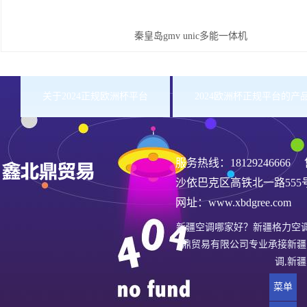
秦皇岛gmv unic多能一体机
关于2024正规欧洲杯平台
2024欧洲杯正规平台的产
服务热线：
18129246666
售
沙依巴克区高铁北一路555
网址：www.xbdgree.com
新疆空调哪家好？新疆格力空
鼎贸易有限公司专业承接新疆
调,新疆
菜单