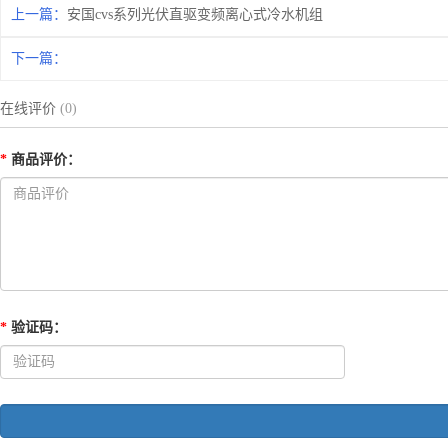
上一篇：
安国cvs系列光伏直驱变频离心式冷水机组
下一篇：
在线评价
(0)
*
商品评价
：
*
验证码
：