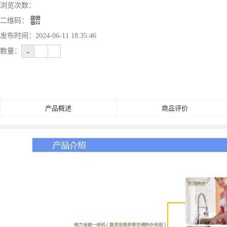
浏览次数：
二维码：
发布时间：
2024-06-11 18:35:46
-
数量：
产品概述
商品评价