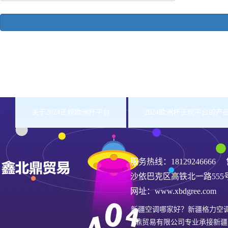
关于2024正规欧洲杯平台
2024欧洲杯正规平台的产
服务热线：
18129246666
售
沙依巴克区高铁北一路555
网址：www.xbdgree.com
新疆空调哪家好？新疆格力空
鼎贸易有限公司专业承接新疆