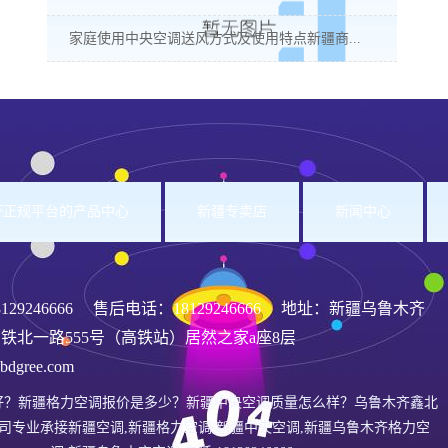
家庭使用中央空调送风方式及使用特点新疆商...
洲杯正规平台的产品中心
新疆专卖店
新闻中心
8129246666
售后电话：18129246666 地址：新疆乌鲁木齐
铁北一路555号（高铁站）居然之家a座8层
gree.com
好？新疆格力空调报价是多少？新疆中央空调质量怎么样？乌鲁木齐鑫北
司专业承接新疆空调,新疆格力空调,新疆中央空调,新疆乌鲁木齐格力空