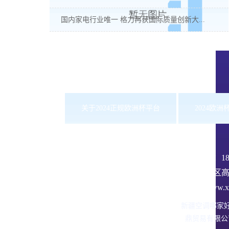
国内家电行业唯一 格力再获国际质量创新大...
关于2024正规欧洲杯平台
2024欧
服务热线：
1
沙依巴克区高
网址：www.xbd
新疆空调哪家
鼎贸易有限公