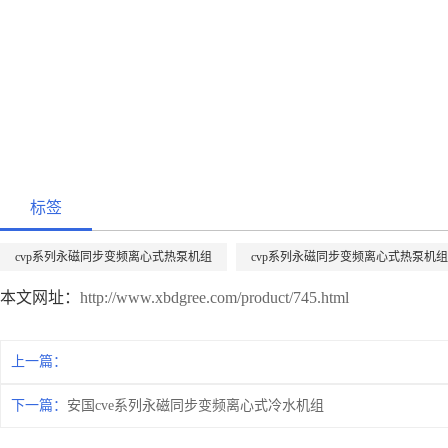
标签
cvp系列永磁同步变频离心式热泵机组
cvp系列永磁同步变频离心式热泵机
本文网址：
http://www.xbdgree.com/product/745.html
上一篇：
下一篇：
安国cve系列永磁同步变频离心式冷水机组