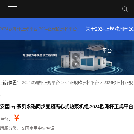
关于2024正规欧洲杯
2
2024欧洲杯正规平台-2024正规欧洲杯平台
2024欧洲杯正规平台的
平台
新疆专卖店
简介
当前位置：
2024欧洲杯正规平台-2024正规欧洲杯平台
>
2024欧洲杯正
安国cvp系列永磁同步变频离心式热泵机组-2024欧洲杯正规平台
￥
单价：
所属分类：
安国商用中央空调