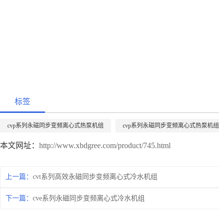
标签
cvp系列永磁同步变频离心式热泵机组
cvp系列永磁同步变频离心式热泵机
本文网址：
http://www.xbdgree.com/product/745.html
上一篇：
cvt系列高效永磁同步变频离心式冷水机组
下一篇：
cve系列永磁同步变频离心式冷水机组